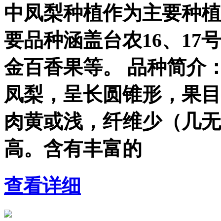
中凤梨种植作为主要种植
要品种涵盖台农16、1
金百香果等。 品种简介：
凤梨，呈长圆锥形，果目
肉黄或浅，纤维少（几无
高。含有丰富的
查看详细