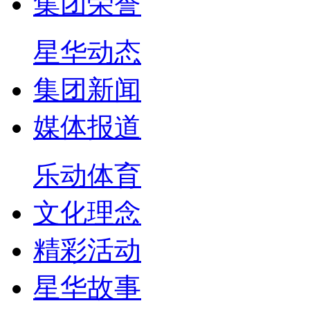
集团荣誉
星华动态
集团新闻
媒体报道
乐动体育
文化理念
精彩活动
星华故事