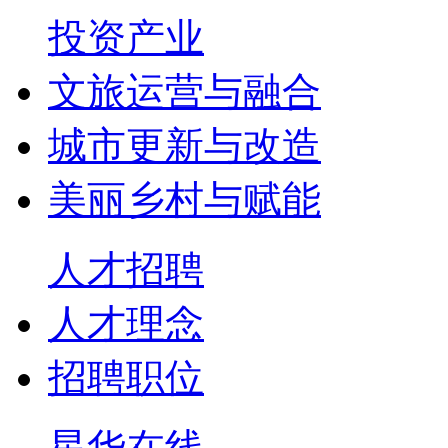
投资产业
文旅运营与融合
城市更新与改造
美丽乡村与赋能
人才招聘
人才理念
招聘职位
星华在线