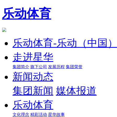
乐动体育
乐动体育-乐动（中国）
走进星华
集团简介
旗下公司
发展历程
集团荣誉
新闻动态
集团新闻
媒体报道
乐动体育
文化理念
精彩活动
星华故事