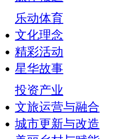
乐动体育
文化理念
精彩活动
星华故事
投资产业
文旅运营与融合
城市更新与改造