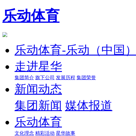
乐动体育
乐动体育-乐动（中国）
走进星华
集团简介
旗下公司
发展历程
集团荣誉
新闻动态
集团新闻
媒体报道
乐动体育
文化理念
精彩活动
星华故事