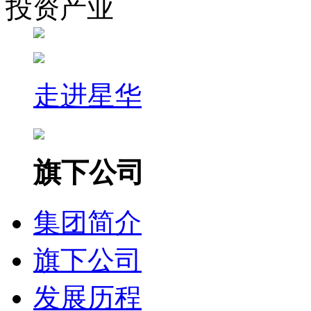
投资产业
走进星华
旗下公司
集团简介
旗下公司
发展历程