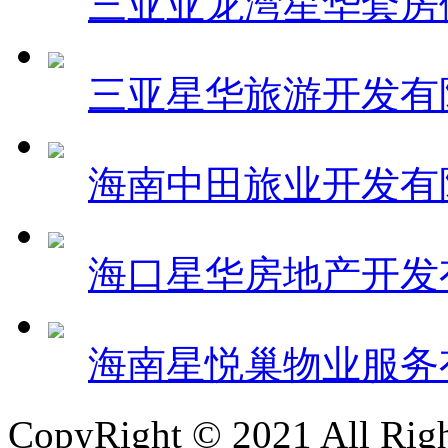
三亚亚龙湾星华套房
三亚星华旅游开发有
海南中田旅业开发有
海口星华房地产开发
海南星悦巢物业服务
CopyRight © 2021 All 