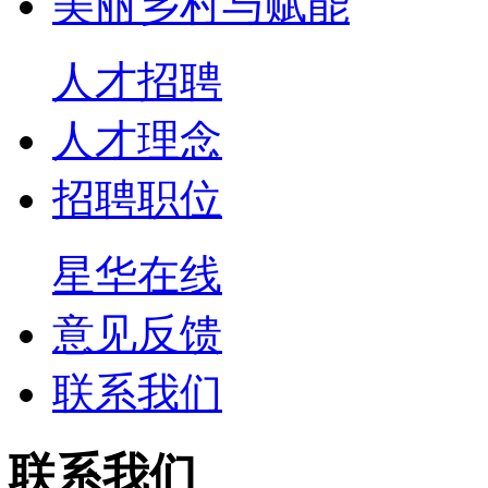
美丽乡村与赋能
人才招聘
人才理念
招聘职位
星华在线
意见反馈
联系我们
联系我们