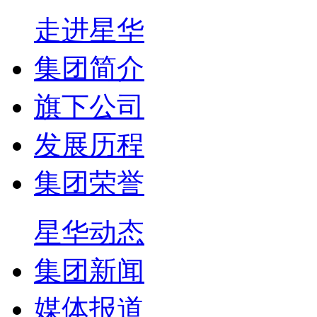
走进星华
集团简介
旗下公司
发展历程
集团荣誉
星华动态
集团新闻
媒体报道