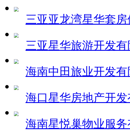
三亚亚龙湾星华套房
三亚星华旅游开发有
海南中田旅业开发有
海口星华房地产开发
海南星悦巢物业服务