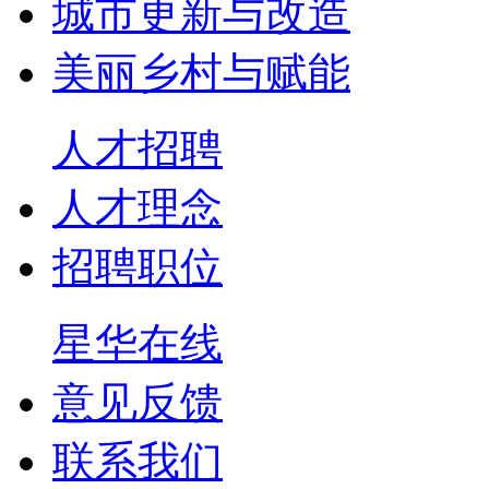
城市更新与改造
美丽乡村与赋能
人才招聘
人才理念
招聘职位
星华在线
意见反馈
联系我们