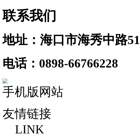
联系我们
地址：海口市海秀中路51
电话：0898-66766228
手机版网站
友情链接
LINK